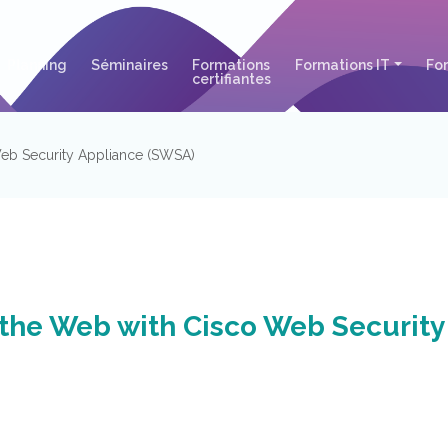
urrent)
(current)
(current)
Planning
Séminaires
Formations
Formations IT
Fo
(current)
certifiantes
Web Security Appliance (SWSA)
 the Web with Cisco Web Security