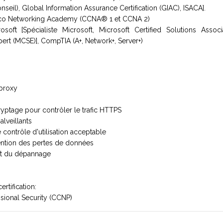
il), Global Information Assurance Certification (GIAC), ISACA].
isco Networking Academy (CCNA® 1 et CCNA 2)
soft [Spécialiste Microsoft, Microsoft Certified Solutions Assoc
pert (MCSE)], CompTIA (A+, Network+, Server+)
 proxy
ryptage pour contrôler le trafic HTTPS
alveillants
 contrôle d'utilisation acceptable
ention des pertes de données
 et du dépannage
ertification:
ssional Security (CCNP)