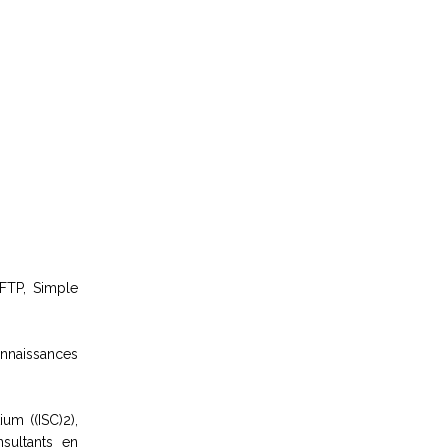
FTP, Simple
nnaissances
ium ((ISC)2),
sultants en