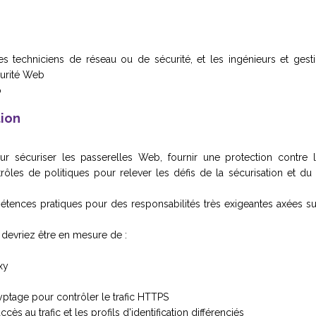
es techniciens de réseau ou de sécurité, et les ingénieurs et gest
curité Web
o
tion
 sécuriser les passerelles Web, fournir une protection contre le
ntrôles de politiques pour relever les défis de la sécurisation et du
tences pratiques pour des responsabilités très exigeantes axées sur
 devriez être en mesure de :
xy
ryptage pour contrôler le trafic HTTPS
ès au trafic et les profils d'identification différenciés