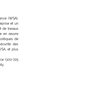
ance (WSA),
eprise et un
t de travaux
tre en œuvre
olitiques de
sécurité des
WSA, et plus
nce (300-725
ty.