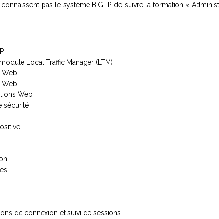
 connaissent pas le système BIG-IP de suivre la formation « Administ
IP
du module Local Traffic Manager (LTM)
ns Web
ns Web
cations Web
 sécurité
ositive
ion
res
r
tions de connexion et suivi de sessions