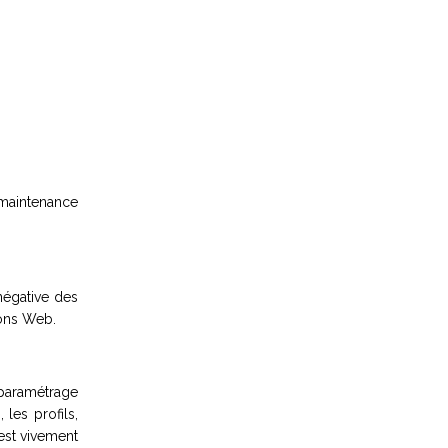
 maintenance
négative des
ions Web.
e paramétrage
les profils,
 est vivement