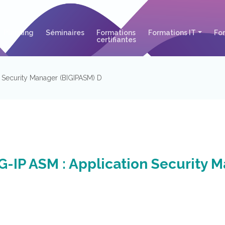
urrent)
(current)
(current)
Planning
Séminaires
Formations
Formations IT
Fo
(current)
certifiantes
n Security Manager (BIGIPASM) D
G-IP ASM : Application Security 