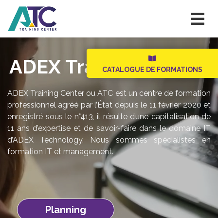
ADEX Training Center
CATALOGUE DE FORMATIONS
ADEX Training Center ou ATC est un centre de formation
professionnel agréé par l’État depuis le 11 février 2020 et
enregistré sous le n°413, il résulte d’une capitalisation de
11 ans d’expertise et de savoir-faire dans le domaine IT
d’ADEX Technology. Nous sommes spécialistes en
formation IT et management.
Planning