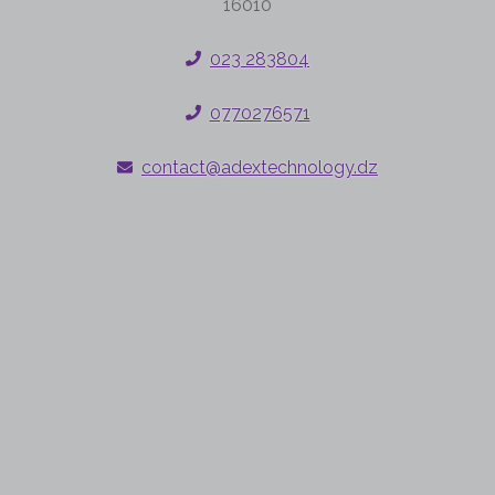
16010
023 283804
0770276571
contact@adextechnology.dz